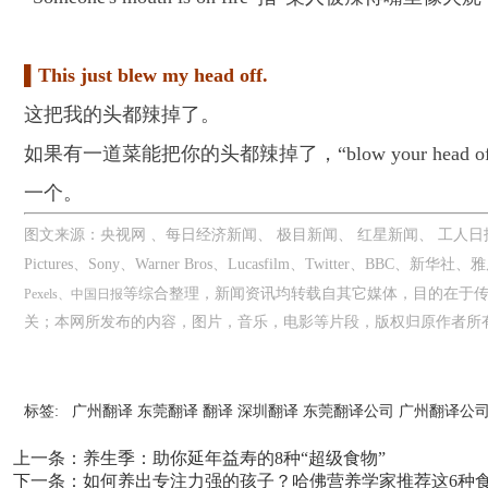
▌This just blew my head off.
这把我的头都辣掉了。
如果有一道菜能把你的头都辣掉了，“blow your he
一个。
图文来源：央视网 、每日经济新闻、 极目新闻、 红星新闻、 工人日报、福
Pictures、Sony、Warner Bros、Lucasfilm、
Twitter、BBC、新华社、
等综合整理，新闻资讯均转载自其它媒体，目的在于
Pexels、中国日报
关；本网所发布的内容，图片，音乐，电影等片段，版权归原作者所
标签:
广州翻译
东莞翻译
翻译
深圳翻译
东莞翻译公司
广州翻译公
上一条：
养生季：助你延年益寿的8种“超级食物”
下一条：
如何养出专注力强的孩子？哈佛营养学家推荐这6种