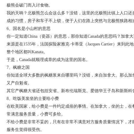
极熊会破门而入讨食物。
我的天呐？北极熊怎么会这么多？没错，这里的北极熊比镇上人口还
成的习惯，房子和车子不上锁，便于人们在路上突然与北极熊狭路相
6、国名是小山村的意思
你一定知道China（瓷器）的意思，那你知道Canada的意思吗？加拿大
来源是在1535年，法国探险家雅克‧卡蒂亚（Jacques Cartier）
整个地区都叫Kanata。
于是，Canada就顺理成章的成为这里的国名。
7、枫糖之国
你知道全球大多数的枫糖浆来自哪里吗？没错，来自加拿大。那么加拿
又产自魁省。
其它产枫糖大省还包括安省、新布伦瑞斯克、爱德华王子岛和新斯科
8、吃饭美发坐的士要给小费
在欧美国家，给小费是一件约定成俗的事情。在加拿大，坐的士，在
常满意服务质量，小费可多给。
不给小费是非常不妥的，只有在非常不满意对方服务质量情况下，才
服务生觉得很受伤。